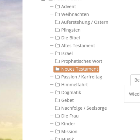
Advent
Weihnachten
Auferstehung / Ostern
Pfingsten
Die Bibel
Altes Testament
Israel
Prophetisches Wort
Neues Testament
Passion / Karfreitag
Be
Himmelfahrt
Dogmatik
Wied
Gebet
Nachfolge / Seelsorge
Die Frau
Kinder
Mission
Musik