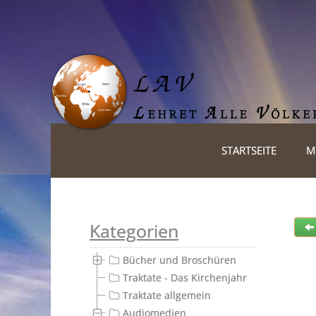
STARTSEITE
M
Kategorien
Bücher und Broschüren
Traktate - Das Kirchenjahr
Traktate allgemein
Audiomedien